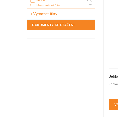
Mechanické filtry
(2)
Membránové ventily
(3)
Vymazat filtry
Mycí hlavice
(5)
Mycí koule
(2)
DOKUMENTY KE STAŽENÍ
Nožová šoupátka
(2)
Odvaděče kondenzátu
(5)
Odvzdušňovací ventily
(17)
Plovákové ventily
(11)
Pojistné ventily
(20)
Potrubní filtry
(10)
Průhledítka
(44)
Průrazné disky - průtržné membrány
(12)
Jehlo
Přepouštěcí ventily
(1)
Jehlov
Přetlakové a přepouštěcí ventily
(7)
Přetlakový ventil
(11)
Redukční ventily
(23)
Regulační ventily
(2)
V
Sedlové ventily
(10)
Tank TOP armatury
(24)