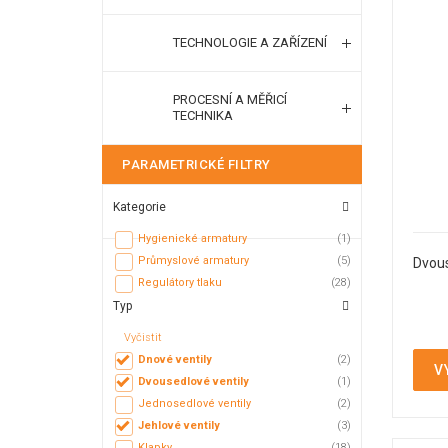
TECHNOLOGIE A ZAŘÍZENÍ
PROCESNÍ A MĚŘICÍ
TECHNIKA
PARAMETRICKÉ FILTRY
Kategorie
Hygienické armatury
(1)
Průmyslové armatury
(5)
Dvous
Regulátory tlaku
(28)
Typ
Vyčistit
Dnové ventily
(2)
V
Dvousedlové ventily
(1)
Jednosedlové ventily
(2)
Jehlové ventily
(3)
Klapky
(18)