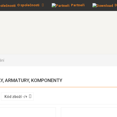
O společnosti
Partneři
D
ání
LY, ARMATURY, KOMPONENTY
Kód zboží -/+