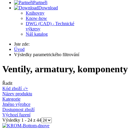
Partneři
Download
Knihovny
Know-how
DWG (CAD) - Technické
výkresy
Náš katalog
Jste zde:
Úvod
Výsledky parametrického filtrování
Ventily, armatury, komponenty
Řadit
Kód zboží -/+
Název produktu
Kategorie
Jméno výrobce
Dostupnost zboží
Výchozí řazení
Výsledky 1 - 24 z 44