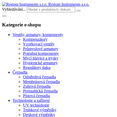
Regom Instruments s.r.o.
Vyhledávání...
Kategorie e-shopu
Ventily, armatury, komponenty
Kompenzátory
Vzorkovací ventily
Průmyslové armatury
Potrubní komponenty
Mycí hlavice a trysky
Hygienické armatury
Regulátory tlaku
Čerpadla
Odstředivá čerpadla
Membránová čerpadla
Zubová čerpadla
Peristaltická čerpadla
Pístová čerpadla
Technologie a zařízení
UV technologie
Trubkové výměníky
Deskové výměníky