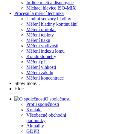
In-line mletí a dispergace
Míchací hlavice ISO-MIX
Procesní a měřicí technika
Limitní senzory hladiny
Měření hladiny kontinuální
Měření průtoku
Měření teploty
Měření tlaku
Měření vodivosti
Měření indexu lomu
Konduktometry
Měření pH
Měření vlhkosti
Měření zákalu
Měření koncentrace
Show more...
Hide
O společnosti
Profil společnosti
Kontakt
Všeobecné obchodní
podmínky
Aktuality
GDPR