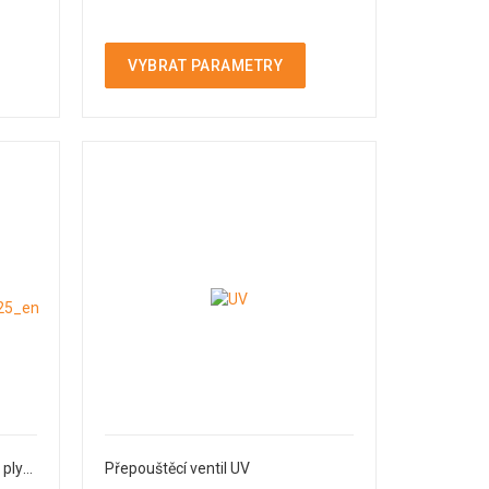
VYBRAT PARAMETRY
Přetlakový ventil pro kapaliny a plyny
Přepouštěcí ventil UV