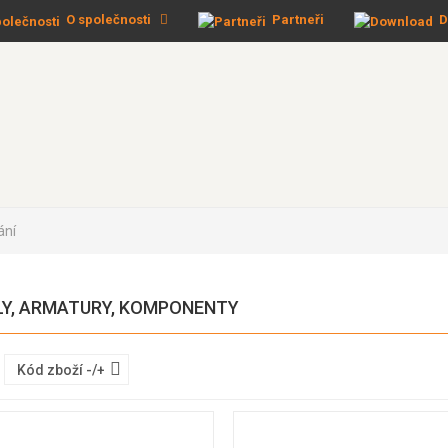
O společnosti
Partneři
D
ání
LY, ARMATURY, KOMPONENTY
Kód zboží -/+