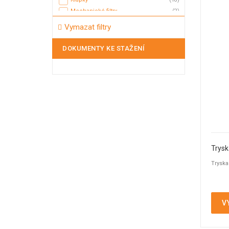
Mechanické filtry
(2)
Membránové ventily
(3)
Vymazat filtry
Mycí hlavice
(5)
Mycí koule
(2)
DOKUMENTY KE STAŽENÍ
Nožová šoupátka
(2)
Odvaděče kondenzátu
(5)
Odvzdušňovací ventily
(17)
Plovákové ventily
(11)
Pojistné ventily
(20)
Potrubní filtry
(10)
Průhledítka
(44)
Průrazné disky - průtržné membrány
(12)
Trysk
Přepouštěcí ventily
(1)
Tryska
Přetlakové a přepouštěcí ventily
(7)
Přetlakový ventil
(11)
Redukční ventily
(23)
Regulační ventily
(2)
V
Sedlové ventily
(10)
Tank TOP armatury
(24)