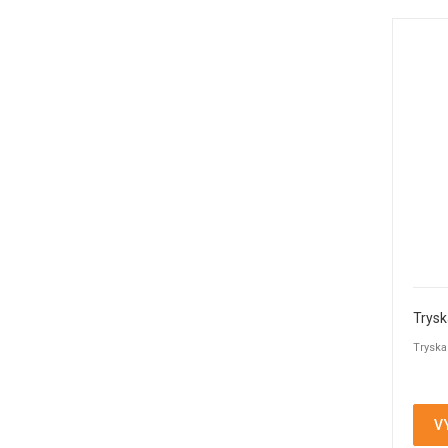
Trysky
(14)
Vakuové ventily
(3)
Vlnovcové ventily
(4)
Výdechové ventily
(1)
Zpětné klapky
(4)
Zpětné ventily
(11)
Šoupátka
(2)
Trysk
Tryska
V