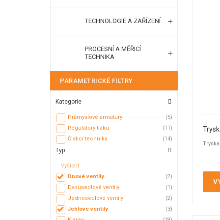
TECHNOLOGIE A ZAŘÍZENÍ
PROCESNÍ A MĚŘICÍ
TECHNIKA
PARAMETRICKÉ FILTRY
Kategorie
Průmyslové armatury
(5)
Regulátory tlaku
(11)
Trysk
Čisticí technika
(14)
Tryska
Typ
Vyčistit
Dnové ventily
(2)
V
Dvousedlové ventily
(1)
Jednosedlové ventily
(2)
Jehlové ventily
(3)
Klapky
(18)