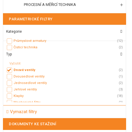
PROCESNÍ A MĚŘICÍ TECHNIKA
PARAMETRICKÉ FILTRY
Kategorie
Průmyslové armatury
(12)
Čisticí technika
(2)
Typ
Vyčistit
Dnové ventily
(2)
Dvousedlové ventily
(1)
Jednosedlové ventily
(2)
Jehlové ventily
(3)
Klapky
(18)
Mechanické filtry
(2)
Membránové ventily
(3)
Vymazat filtry
Mycí hlavice
(5)
Mycí koule
(2)
DOKUMENTY KE STAŽENÍ
Nožová šoupátka
(2)