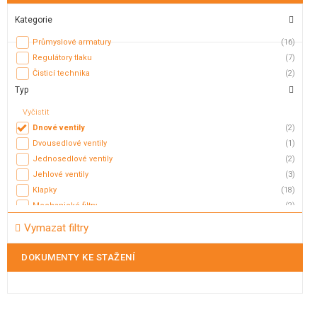
Kategorie
Průmyslové armatury
(16)
Regulátory tlaku
(7)
Čisticí technika
(2)
Typ
Vyčistit
Dnové ventily
(2)
Dvousedlové ventily
(1)
Jednosedlové ventily
(2)
Jehlové ventily
(3)
Klapky
(18)
Mechanické filtry
(2)
Membránové ventily
(3)
Vymazat filtry
Mycí hlavice
(5)
Mycí koule
(2)
DOKUMENTY KE STAŽENÍ
Nožová šoupátka
(2)
Odvaděče kondenzátu
(5)
Odvzdušňovací ventily
(17)
Plovákové ventily
(11)