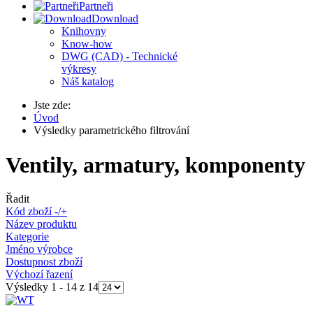
Partneři
Download
Knihovny
Know-how
DWG (CAD) - Technické
výkresy
Náš katalog
Jste zde:
Úvod
Výsledky parametrického filtrování
Ventily, armatury, komponenty
Řadit
Kód zboží -/+
Název produktu
Kategorie
Jméno výrobce
Dostupnost zboží
Výchozí řazení
Výsledky 1 - 14 z 14