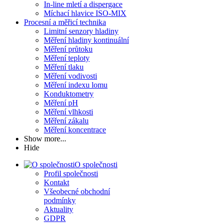
In-line mletí a dispergace
Míchací hlavice ISO-MIX
Procesní a měřicí technika
Limitní senzory hladiny
Měření hladiny kontinuální
Měření průtoku
Měření teploty
Měření tlaku
Měření vodivosti
Měření indexu lomu
Konduktometry
Měření pH
Měření vlhkosti
Měření zákalu
Měření koncentrace
Show more...
Hide
O společnosti
Profil společnosti
Kontakt
Všeobecné obchodní
podmínky
Aktuality
GDPR