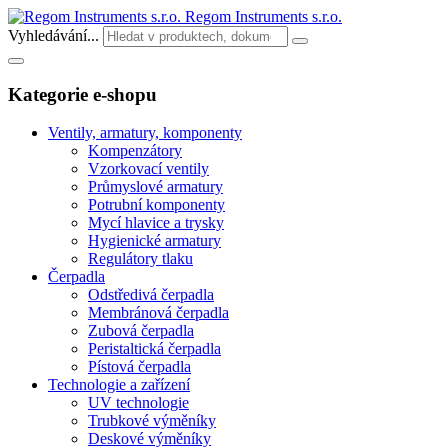
Regom Instruments s.r.o.
Vyhledávání...
Kategorie e-shopu
Ventily, armatury, komponenty
Kompenzátory
Vzorkovací ventily
Průmyslové armatury
Potrubní komponenty
Mycí hlavice a trysky
Hygienické armatury
Regulátory tlaku
Čerpadla
Odstředivá čerpadla
Membránová čerpadla
Zubová čerpadla
Peristaltická čerpadla
Pístová čerpadla
Technologie a zařízení
UV technologie
Trubkové výměníky
Deskové výměníky