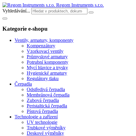
Regom Instruments s.r.o.
Vyhledávání...
Kategorie e-shopu
Ventily, armatury, komponenty
Kompenzátory
Vzorkovací ventily
Průmyslové armatury
Potrubní komponenty
Mycí hlavice a trysky
Hygienické armatury
Regulátory tlaku
Čerpadla
Odstředivá čerpadla
Membránová čerpadla
Zubová čerpadla
Peristaltická čerpadla
Pístová čerpadla
Technologie a zařízení
UV technologie
Trubkové výměníky
Deskové výměníky