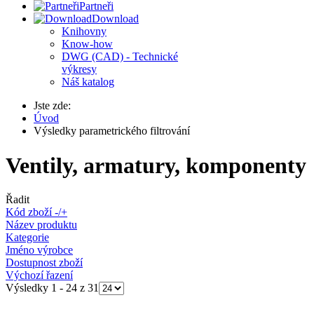
Partneři
Download
Knihovny
Know-how
DWG (CAD) - Technické
výkresy
Náš katalog
Jste zde:
Úvod
Výsledky parametrického filtrování
Ventily, armatury, komponenty
Řadit
Kód zboží -/+
Název produktu
Kategorie
Jméno výrobce
Dostupnost zboží
Výchozí řazení
Výsledky 1 - 24 z 31