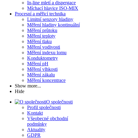
In-line mletí a dispergace
Míchací hlavice ISO-MIX
Procesní a měřicí technika
Limitní senzory hladiny
Měření hladiny kontinuální
Měření průtoku
Měření teploty
Měření tlaku
Měření vodivosti
Měření indexu lomu
Konduktometry
Měření pH
Měření vlhkosti
Měření zákalu
Měření koncentrace
Show more...
Hide
O společnosti
Profil společnosti
Kontakt
Všeobecné obchodní
podmínky
Aktuality
GDPR