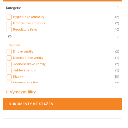
Kategorie
Hygienické armatury
(2)
Průmyslové armatury
(2)
Regulátory tlaku
(40)
Typ
Vyčistit
Dnové ventily
(2)
Dvousedlové ventily
(1)
Jednosedlové ventily
(2)
Jehlové ventily
(3)
Klapky
(18)
Mechanické filtry
(2)
Membránové ventily
(3)
Vymazat filtry
Mycí hlavice
(5)
Mycí koule
(2)
DOKUMENTY KE STAŽENÍ
Nožová šoupátka
(2)
Odvaděče kondenzátu
(5)
Odvzdušňovací ventily
(17)
Plovákové ventily
(11)