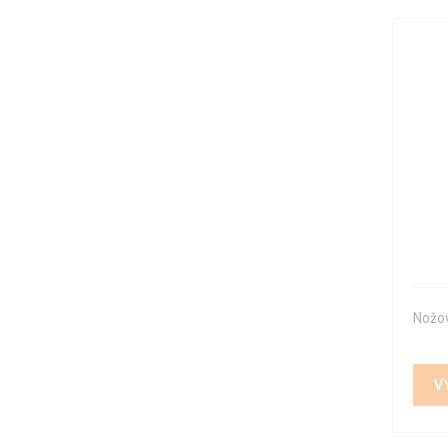
Trysky
(14)
Vakuové ventily
(3)
Vlnovcové ventily
(4)
Výdechové ventily
(1)
Zpětné klapky
(4)
Zpětné ventily
(11)
Šoupátka
(2)
Nožo
V