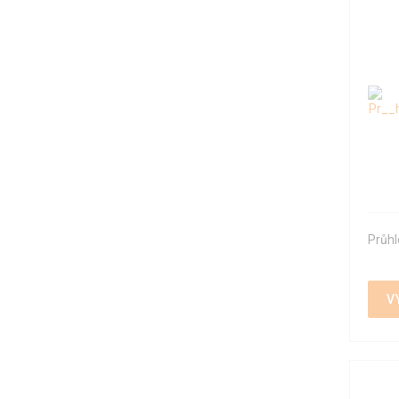
Průhl
V