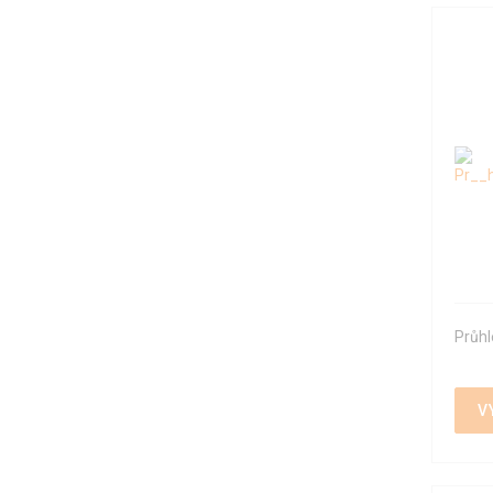
Průhl
V