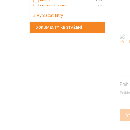
Mechanické filtry
(2)
Membránové ventily
(3)
Vymazat filtry
Mycí hlavice
(5)
Mycí koule
(2)
DOKUMENTY KE STAŽENÍ
Nožová šoupátka
(2)
Odvaděče kondenzátu
(5)
Odvzdušňovací ventily
(17)
Plovákové ventily
(11)
Pojistné ventily
(20)
Potrubní filtry
(10)
Průhledítka
(44)
Průrazné disky - průtržné membrány
(12)
Průhl
Přepouštěcí ventily
(1)
Průhle
Přetlakové a přepouštěcí ventily
(7)
Přetlakový ventil
(11)
Redukční ventily
(23)
Regulační ventily
(2)
V
Sedlové ventily
(10)
Tank TOP armatury
(24)