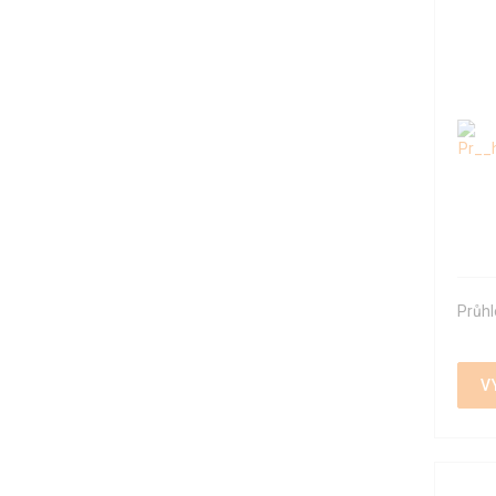
Průhl
V