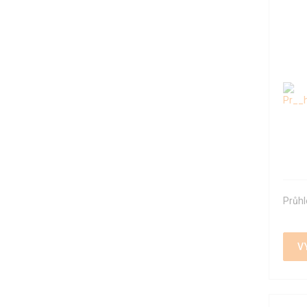
Průhl
V