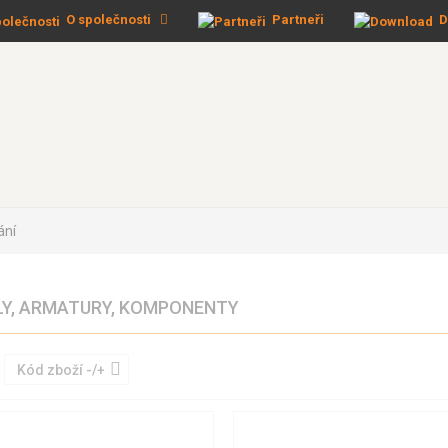
O společnosti
Partneři
D
ání
LY, ARMATURY, KOMPONENTY
Kód zboží -/+