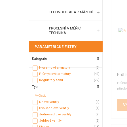
TECHNOLOGIE A ZAŘÍZENÍ
PROCESNÍ A MĚŘICÍ
TECHNIKA
PARAMETRICKÉ FILTRY
Kategorie
Hygienické armatury
(6)
Průmyslové armatury
(42)
Průhl
Regulátory tlaku
(29)
Průhle
Typ
přírub
Vyčistit
Dnové ventily
(2)
V
Dvousedlové ventily
(1)
Jednosedlové ventily
(2)
Jehlové ventily
(3)
Klapky
(18)