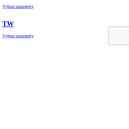
Vybrat parametry
TW
Vybrat parametry
Přímý filtr
Vybrat parametry
Úhlový filtr
Vybrat parametry
Uzavírací ventil s vlnovcem
Uzavírací ventil s vlnovcem typ CV 5020