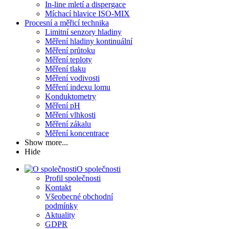
In-line mletí a dispergace
Míchací hlavice ISO-MIX
Procesní a měřicí technika
Limitní senzory hladiny
Měření hladiny kontinuální
Měření průtoku
Měření teploty
Měření tlaku
Měření vodivosti
Měření indexu lomu
Konduktometry
Měření pH
Měření vlhkosti
Měření zákalu
Měření koncentrace
Show more...
Hide
O společnosti
Profil společnosti
Kontakt
Všeobecné obchodní
podmínky
Aktuality
GDPR