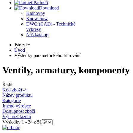
Partneři
Download
Knihovny
Know-how
DWG (CAD) - Technické
výkresy
Náš katalog
Jste zde:
Úvod
Výsledky parametrického filtrování
Ventily, armatury, komponenty
Řadit
Kód zboží -/+
Název produktu
Kategorie
Jméno výrobce
Dostupnost zboží
Výchozí řazení
Výsledky 1 - 24 z 51