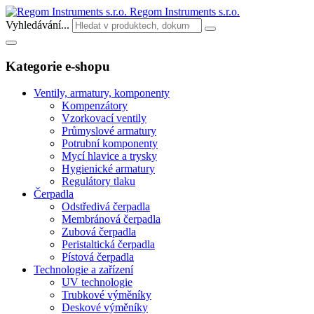
Regom Instruments s.r.o.
Vyhledávání...
Kategorie e-shopu
Ventily, armatury, komponenty
Kompenzátory
Vzorkovací ventily
Průmyslové armatury
Potrubní komponenty
Mycí hlavice a trysky
Hygienické armatury
Regulátory tlaku
Čerpadla
Odstředivá čerpadla
Membránová čerpadla
Zubová čerpadla
Peristaltická čerpadla
Pístová čerpadla
Technologie a zařízení
UV technologie
Trubkové výměníky
Deskové výměníky