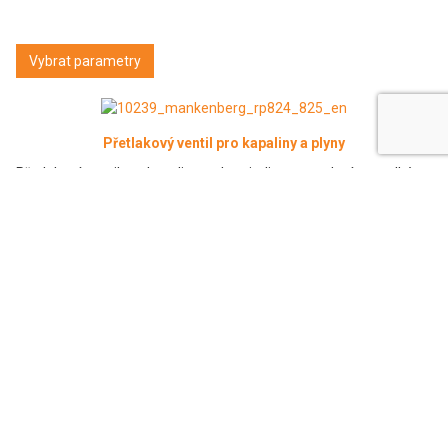
Vybrat parametry
Přetlakový ventil pro kapaliny a plyny
Přetlakový ventil pro kapaliny a plyny in-line provedení pro velké
průtoky typ RP 824/825
Vybrat parametry
Přepouštěcí ventil UV 1-6 2-6
Samočinný přepouštěcí ventil je jednoduchý ventil, který umožňuje
přesnou kontrolu tlaku v potrubní síti nad ventilem.
Vybrat parametry