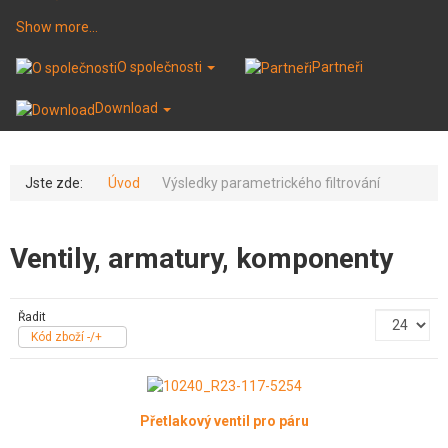
Show more...
O společnosti
Partneři
Download
Jste zde:
Úvod
Výsledky parametrického filtrování
Ventily, armatury, komponenty
Řadit
Kód zboží -/+
Přetlakový ventil pro páru