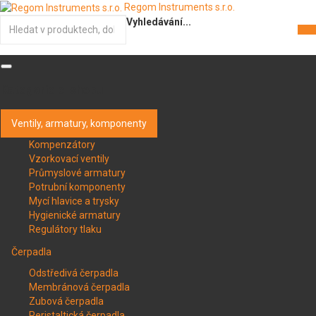
Regom Instruments s.r.o.
Vyhledávání...
Kategorie e-shopu
Ventily, armatury, komponenty
Kompenzátory
Vzorkovací ventily
Průmyslové armatury
Potrubní komponenty
Mycí hlavice a trysky
Hygienické armatury
Regulátory tlaku
Čerpadla
Odstředivá čerpadla
Membránová čerpadla
Zubová čerpadla
Peristaltická čerpadla