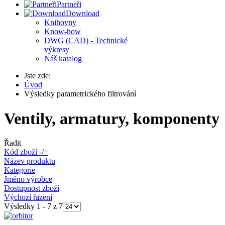
Partneři
Download
Knihovny
Know-how
DWG (CAD) - Technické
výkresy
Náš katalog
Jste zde:
Úvod
Výsledky parametrického filtrování
Ventily, armatury, komponenty
Řadit
Kód zboží -/+
Název produktu
Kategorie
Jméno výrobce
Dostupnost zboží
Výchozí řazení
Výsledky 1 - 7 z 7