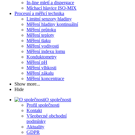
In-line mletí a dispergace
Míchací hlavice ISO-MIX
Procesní a měřicí technika
Limitní senzory hladiny
Měření hladiny kontinuální
Měření průtoku
Měření teploty
Měření tlaku
Měření vodivosti
Měření indexu lomu
Konduktometry
Měření pH
Měření vlhkosti
Měření zákalu
Měření koncentrace
Show more...
Hide
O společnosti
Profil společnosti
Kontakt
Všeobecné obchodní
podmínky
Aktuality
GDPR