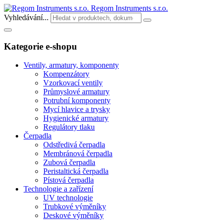
Regom Instruments s.r.o.
Vyhledávání...
Kategorie e-shopu
Ventily, armatury, komponenty
Kompenzátory
Vzorkovací ventily
Průmyslové armatury
Potrubní komponenty
Mycí hlavice a trysky
Hygienické armatury
Regulátory tlaku
Čerpadla
Odstředivá čerpadla
Membránová čerpadla
Zubová čerpadla
Peristaltická čerpadla
Pístová čerpadla
Technologie a zařízení
UV technologie
Trubkové výměníky
Deskové výměníky