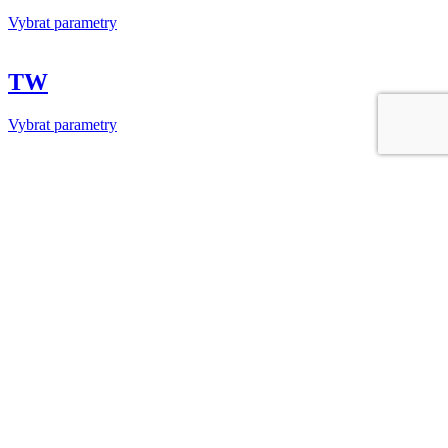
Vybrat parametry
TW
Vybrat parametry
Rotační mycí tryska 360 HydroWhirl®
Stinger (HWS2)
Rotační mycí tryska 360 HydroWhirl® Stinger (HWS2)
Vybrat parametry
Rotační vysokotlaká mycí tryska HWP
360°
Rotační vysokotlaká mycí tryska HWP 360°