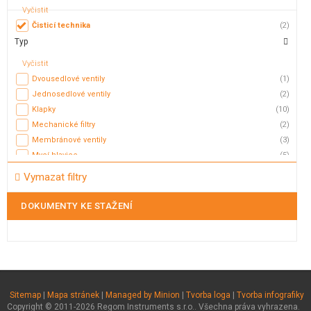
Vyčistit
Čisticí technika
(2)
Typ
Vyčistit
Dvousedlové ventily
(1)
Jednosedlové ventily
(2)
Klapky
(10)
Mechanické filtry
(2)
Membránové ventily
(3)
Mycí hlavice
(5)
Mycí koule
(2)
Vymazat filtry
Pojistné ventily
(2)
Průhledítka
(4)
DOKUMENTY KE STAŽENÍ
Přepouštěcí ventily
(1)
Regulační ventily
(2)
Trysky
(14)
Zpětné ventily
(4)
Sitemap
|
Mapa stránek
|
Managed by Minion
|
Tvorba loga
|
Tvorba infografiky
Copyright © 2011-2026 Regom Instruments s.r.o.. Všechna práva vyhrazena.