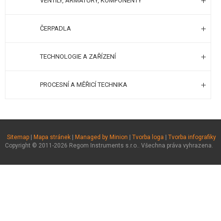
VENTILY, ARMATURY, KOMPONENTY
ČERPADLA
TECHNOLOGIE A ZAŘÍZENÍ
PROCESNÍ A MĚŘICÍ TECHNIKA
Sitemap
|
Mapa stránek
|
Managed by Minion
|
Tvorba loga
|
Tvorba infografiky
Copyright © 2011-2026 Regom Instruments s.r.o.. Všechna práva vyhrazena.