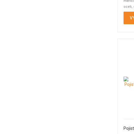
měřicí
oceli,
a ...
V
Pojis