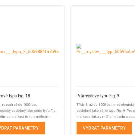
ové typu Fig. 18
Průmyslové typu Fig. 9
1, rozsah až do 1000 bar,
Třída 1, až do 1000 bar, metrologický
ogický podobný jako série typu Fig.
podobné jako série typu Fig. 9. Pro 
přímou indikaci tlaku v měřicím
indikace tlaku v měřicím bodu a so
 současné ...
spínání ...
YBRAT PARAMETRY
VYBRAT PARAMETRY