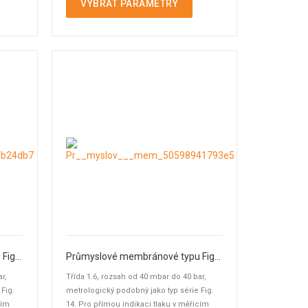
VYBRAT PARAMETRY
Průmyslové membránové typu Fig. 14
Průmyslové membránové typu Fig. 14
r,
Třída 1.6, rozsah od 40 mbar do 40 bar,
Fig.
metrologický podobný jako typ série Fig.
cím
14. Pro přímou indikaci tlaku v měřicím