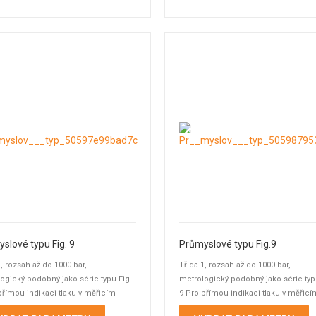
slové typu Fig. 9
Průmyslové typu Fig.9
1, rozsah až do 1000 bar,
Třída 1, rozsah až do 1000 bar,
ogický podobný jako série typu Fig.
metrologický podobný jako série typ
přímou indikaci tlaku v měřicím
9 Pro přímou indikaci tlaku v měřicí
 současné ...
bodu a současné ...