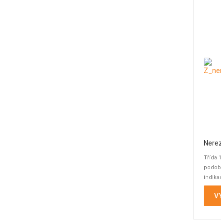
Nerez
Třída 
podobn
indika
spínání
V