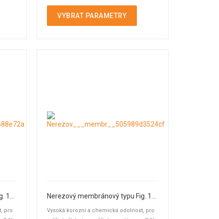
bodu a ...
VYBRAT PARAMETRY
Nerezový membránový typu Fig. 140
Nerezový membránový typu Fig. 140
, pro
Vysoká korozní a chemická odolnost, pro