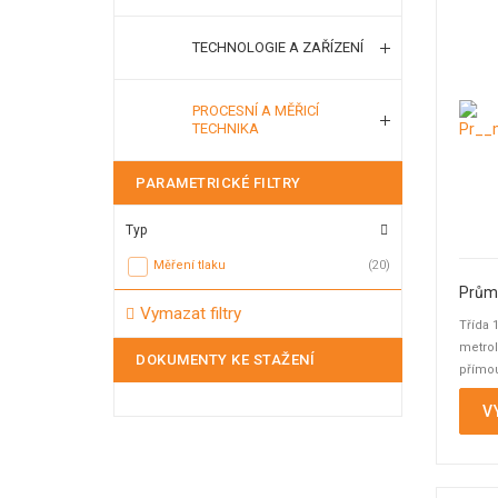
TECHNOLOGIE A ZAŘÍZENÍ
PROCESNÍ A MĚŘICÍ
TECHNIKA
PARAMETRICKÉ FILTRY
Typ
Měření tlaku
(20)
Vymazat filtry
Třída 
metrol
DOKUMENTY KE STAŽENÍ
přímou
součas
V