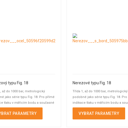
ový typu Fig. 18
Nerezové typu Fig. 18
1, až do 1000 bar, metrologický
Třída 1, až do 1000 bar, metrologický
é jako série typu Fig. 18. Pro přímé
podobné jako série typu Fig. 18. Pro
ce tlaku v měřicím bodu a současné
indikace tlaku v měřicím bodu a so
 ...
spínání ...
YBRAT PARAMETRY
VYBRAT PARAMETRY