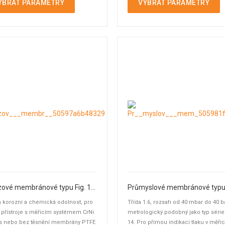
YBRAT PARAMETRY
VYBRAT PARAMETRY
Nerezové membránové typu Fig. 140
 korozní a chemická odolnost, pro
Třída 1.6, rozsah od 40 mbar do 40 ba
 přístroje s měřicím systémem CrNi
metrologický podobný jako typ série 
 s nebo bez těsnění membrány PTFE
14. Pro přímou indikaci tlaku v měři