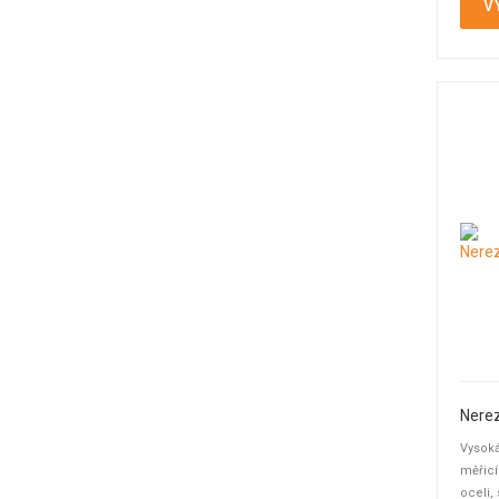
V
Vysoká
měřicí
oceli,