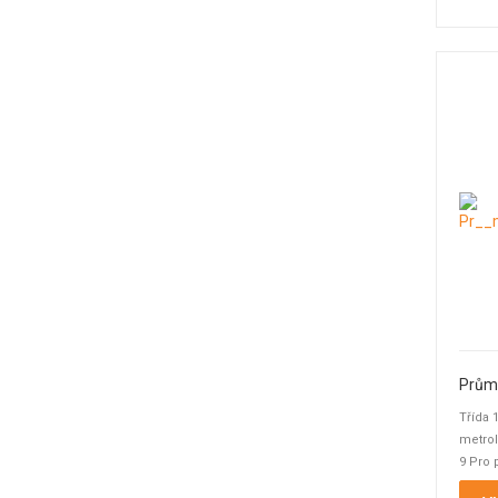
Průmy
Třída 
metrol
9 Pro 
bodu a