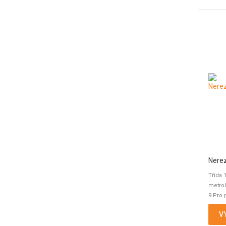
Nerez
Třída 
metrol
9 Pro 
bodu a
V