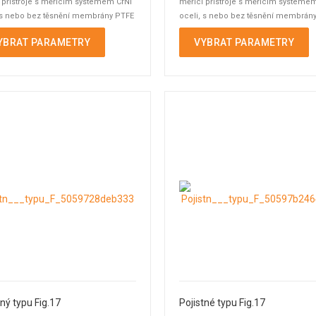
 přístroje s měřicím systémem CrNi
měřicí přístroje s měřicím systéme
 s nebo bez těsnění membrány PTFE
oceli, s nebo bez těsnění membrán
a ...
YBRAT PARAMETRY
VYBRAT PARAMETRY
tný typu Fig.17
Pojistné typu Fig.17