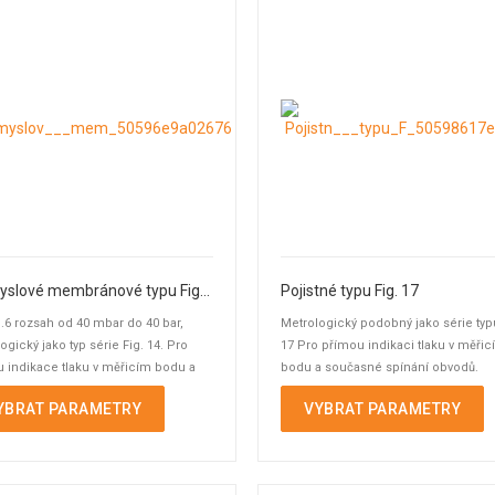
Průmyslové membránové typu Fig. 14
Pojistné typu Fig. 17
1.6 rozsah od 40 mbar do 40 bar,
Metrologický podobný jako série typ
ogický jako typ série Fig. 14. Pro
17 Pro přímou indikaci tlaku v měři
 indikace tlaku v měřicím bodu a
bodu a současné spínání obvodů.
né ...
YBRAT PARAMETRY
VYBRAT PARAMETRY