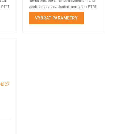
m CrNi
měřicí přístroje s měřicím systémem CrNi
y PTFE
oceli, s nebo bez těsnění membrány PTFE
a ...
VYBRAT PARAMETRY