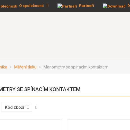
O společnosti
Partneři
D
nika
Měření tlaku
Manometry se spínacím kontaktem
ETRY SE SPÍNACÍM KONTAKTEM
Kód zboží