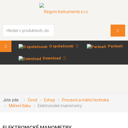
Vyhledávání...
O společnosti
Partneři
Download
Jste zde:
Úvod
Eshop
Procesní a měřicí technika
Měření tlaku
Elektronické manometry
ELEKTRONICKÉ MANOMETRY