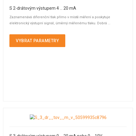
S 2-drátovým výstupem 4 ... 20 mA
Zaznamenává diferenční tlak přímo v místě měření a poskytuje
elektronický výstupní signál, úměrný měřenému tlaku. Dobrá ...
VYBRAT PARAMETRY
S 3-drátovým výstupem 0 ... 20 mA nebo 0 ... 10V