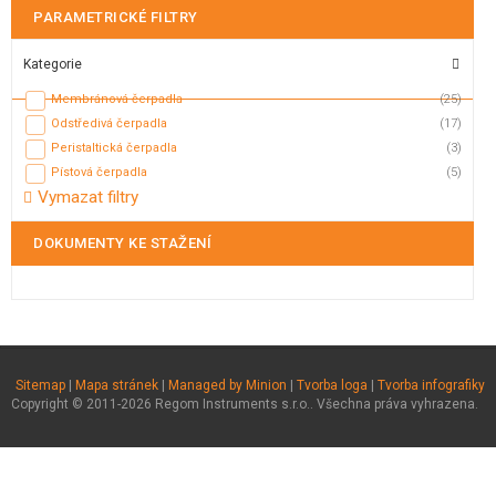
PARAMETRICKÉ FILTRY
Kategorie
Membránová čerpadla
(25)
Odstředivá čerpadla
(17)
Peristaltická čerpadla
(3)
Pístová čerpadla
(5)
Vymazat filtry
DOKUMENTY KE STAŽENÍ
Sitemap
|
Mapa stránek
|
Managed by Minion
|
Tvorba loga
|
Tvorba infografiky
Copyright © 2011-2026 Regom Instruments s.r.o.. Všechna práva vyhrazena.