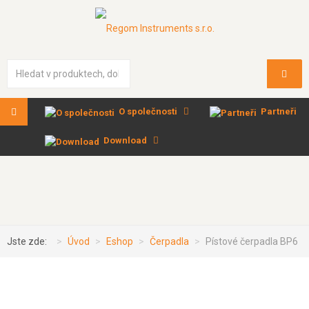
Vyhledávání...
O společnosti
Partneři
Download
Jste zde:
Úvod
Eshop
Čerpadla
Pístové čerpadla BP6