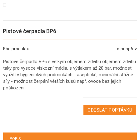
Pístové čerpadla BP6
Kód produktu:
c-pi-bp6-v
Pístové čerpadlo BP6 s velkým objemem zdvihu objemem zdvihu
taky pro vysoce viskozní média, s výtlakem až 20 bar, možnost
využití v hygienických podmínkách - aseptické, minimální střižné
síly - možnost čerpání větších kusů např. ovoce bez jejich
poškození
ODESLAT POPTÁVKU
POPIS