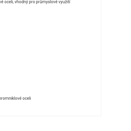
vé
oceli
,
vhodný pro
průmyslové
využití
hromniklové oceli