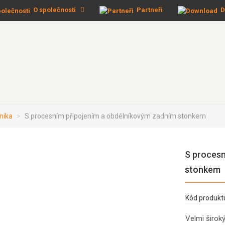
O společnosti
Partneři
D
nika
S procesním připojením a obdélníkovým zadním stonkem
S procesn
stonkem
Kód produkt
Velmi široký