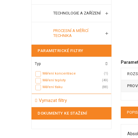
TECHNOLOGIE A ZAŘÍZENÍ
PROCESNÍ A MĚŘICÍ
TECHNIKA
PARAMETRICKÉ FILTRY
Parametr
Typ
Měření koncentrace
(1)
ROZS
Měření teploty
(49)
PROV
Měření tlaku
(88)
Vymazat filtry
POPI
DOKUMENTY KE STAŽENÍ
Abso