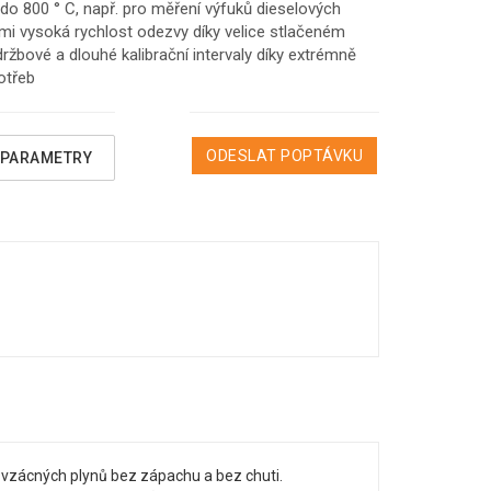
 do 800 ° C, např. pro měření výfuků dieselových
mi vysoká rychlost odezvy díky velice stlačeném
ržbové a dlouhé kalibrační intervaly díky extrémně
otřeb
ODESLAT POPTÁVKU
 PARAMETRY
vzácných plynů
bez zápachu a
bez chuti.