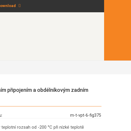
ownload
ím připojením a obdélníkovým zadním
u:
m-t-vpt-6-fig375
 teplotní rozsah od -200 °C při nízké teplotě