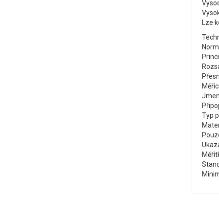
Vyso
Vysok
Lze k
Techn
Norm
Princ
Rozsa
Přesn
Měřic
Jmeno
Připo
Typ 
Mater
Pouz
Ukaza
Měřít
Stand
Minim