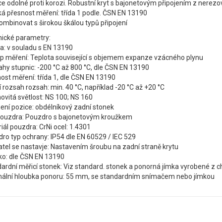
ce
odolné proti korozi.
R
obustní
kryt
s
bajonetovým připojením
z nerezo
á přesnost měření
:
třída 1 podle
.
ČSN EN
13190
ombinovat s
širokou škálou
typů připojení
ické parametry:
a
:
v souladu s
EN
13190
ip měření
:
Teplota
související s
objemem
expanze
vzácného plynu
hy stupnic
:
-200
°
C
až
800
°
C,
dle
ČSN EN
13190
ost měření
:
třída
1
,
dle
ČSN EN
13190
í rozsah
rozsah
:
min
.
40 °
C
,
například
-20 °
C až +20
°
C
vitá světlost
:
NS
100
;
NS
160
jení
pozice:
obdélníkový zadní stonek
pouzdra
:
Pouzdro
s bajonetovým
kroužkem
iál pouzdra
:
CrNi
ocel
:
1.4301
dro
typ ochrany
:
IP54
dle
EN
60529
/
IEC
529
tel
se
nastavje
:
Nastavením
šroubu
na zadní
straně
krytu
ko
:
dle
ČSN EN
13190
ardní měřicí stonek: Viz standard. stonek a ponorná jímka ​vyrobené z c
ální hloubka ponoru: 55 mm, se standardním snímačem nebo jímkou