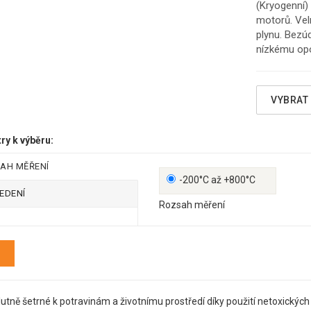
(Kryogenní)
motorů. Vel
plynu. Bezúd
nízkému op
VYBRAT
y k výběru:
AH MĚŘENÍ
-200°C až +800°C
EDENÍ
Rozsah měření
S
lutně
šetrné k
potravinám
a
životnímu prostředí
díky použití
netoxických