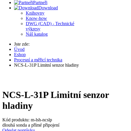
Partneři
Download
Knihovny
Know-how
DWG (CAD) - Technické
výkresy
Náš katalog
Jste zde:
Úvod
Eshop
Procesní a měřicí technika
NCS-L-31P Limitní senzor hladiny
NCS-L-31P Limitní senzor
hladiny
Kód produktu:
m-lsh-ncslp
dlouhá sonda a přímé připojení
Odeslat poptávku