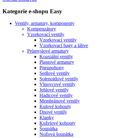
Kategorie e-shopu Easy
Ventily, armatury, komponenty
Kompenzátory
Vzorkovací ventily
Vzorkovací ventily
Vzorkovací bagy a láhve
Průmyslové armatury
Koaxiální ventily
Plastové armatury
Pneupohony
Sedlové ventily
Solenoidové ventily
Vlnovcové ventily
Jehlové ventily
Hadicové ventily
Membránové ventily
Kulové kohouty
Dnové ventily
Klapky
Kuželové kohouty
Šoupátka
Nožová šoupátka