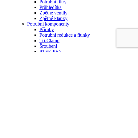
Potrubní filtry
Průhledítka
Zpětné ventily
Zpětné klapky
Potrubní komponenty
Příruby
Potrubní redukce a fitinky
Tri-Clamp
Šroubení
PTFE-PFA
Mycí hlavice a trysky
Trysky
Dutý kužel
Plný kužel
Plochý rozstřik
Rozprašovací
Mycí koule
Mycí hlavice
Rotační hlavice
Rotační koule
Hlavice s tryskami
Příslušenství
Hygienické armatury
Dvousedlové ventily
Jednosedlové ventily