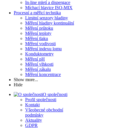
In-line mletí a dispergace
Míchací hlavice ISO-MIX
Procesní a měřicí technika
Limitní senzory hladiny
Měření hladiny kontinuální
Měření průtoku
Měření teploty
Měření tlaku
Měření vodivosti
Měření indexu lomu
Konduktometry
Měření pH
Měření vlhkosti
Měření zákalu
Měření koncentrace
Show more...
Hide
O společnosti
Profil společnosti
Kontakt
Všeobecné obchodní
podmínky
Aktuality
GDPR