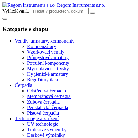
Regom Instruments s.r.o.
Vyhledávání...
Kategorie e-shopu
Ventily, armatury, komponenty
Kompenzátory
Vzorkovací ventily
Průmyslové armatury
Potrubní komponenty
Mycí hlavice a trysky
Hygienické armatury
Regulátory tlaku
Čerpadla
Odstředivá čerpadla
Membránová čerpadla
Zubová čerpadla
Peristaltická čerpadla
Pístová čerpadla
Technologie a zařízení
UV technologie
Trubkové výměníky
Deskové výměníky