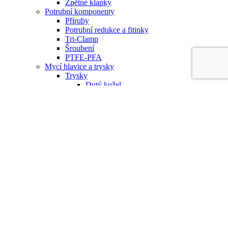
Zpětné klapky
Potrubní komponenty
Příruby
Potrubní redukce a fitinky
Tri-Clamp
Šroubení
PTFE-PFA
Mycí hlavice a trysky
Trysky
Dutý kužel
Plný kužel
Plochý rozstřik
Rozprašovací
Mycí koule
Mycí hlavice
Rotační hlavice
Rotační koule
Hlavice s tryskami
Příslušenství
Hygienické armatury
Dvousedlové ventily
Jednosedlové ventily
Klapky
Zpětné klapky
Mechanické filtry