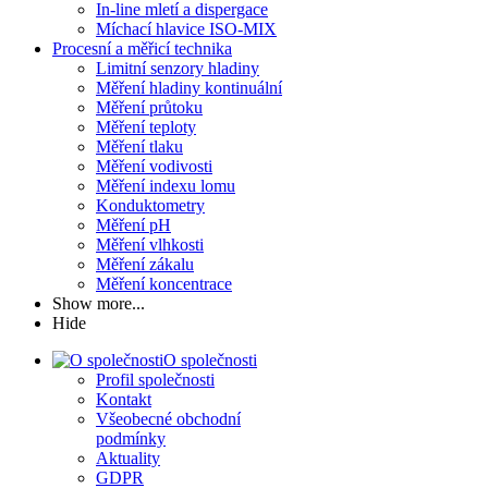
In-line mletí a dispergace
Míchací hlavice ISO-MIX
Procesní a měřicí technika
Limitní senzory hladiny
Měření hladiny kontinuální
Měření průtoku
Měření teploty
Měření tlaku
Měření vodivosti
Měření indexu lomu
Konduktometry
Měření pH
Měření vlhkosti
Měření zákalu
Měření koncentrace
Show more...
Hide
O společnosti
Profil společnosti
Kontakt
Všeobecné obchodní
podmínky
Aktuality
GDPR