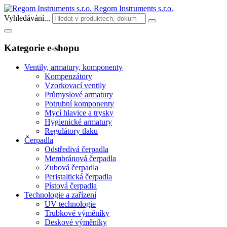
Regom Instruments s.r.o.
Vyhledávání...
Kategorie e-shopu
Ventily, armatury, komponenty
Kompenzátory
Vzorkovací ventily
Průmyslové armatury
Potrubní komponenty
Mycí hlavice a trysky
Hygienické armatury
Regulátory tlaku
Čerpadla
Odstředivá čerpadla
Membránová čerpadla
Zubová čerpadla
Peristaltická čerpadla
Pístová čerpadla
Technologie a zařízení
UV technologie
Trubkové výměníky
Deskové výměníky