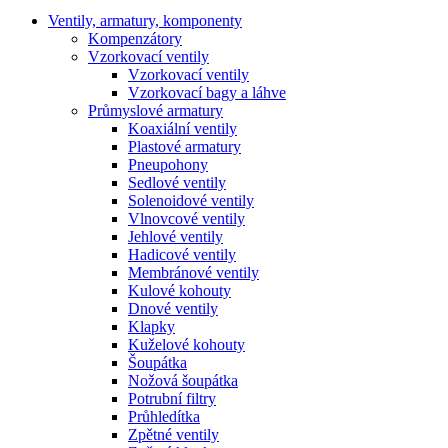
Ventily, armatury, komponenty
Kompenzátory
Vzorkovací ventily
Vzorkovací ventily
Vzorkovací bagy a láhve
Průmyslové armatury
Koaxiální ventily
Plastové armatury
Pneupohony
Sedlové ventily
Solenoidové ventily
Vlnovcové ventily
Jehlové ventily
Hadicové ventily
Membránové ventily
Kulové kohouty
Dnové ventily
Klapky
Kuželové kohouty
Šoupátka
Nožová šoupátka
Potrubní filtry
Průhledítka
Zpětné ventily