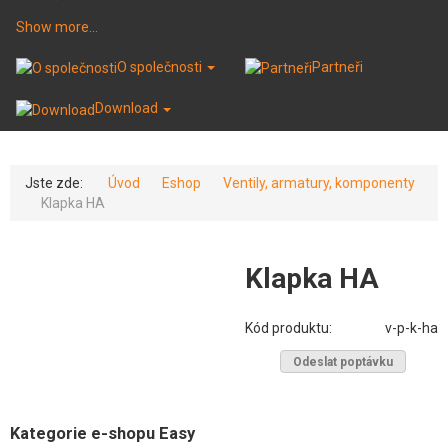
Show more...
O společnosti
Partneři
Download
Jste zde:
Úvod
Eshop
Ventily, armatury, komponenty
Klapka HA
Klapka HA
Kód produktu:
v-p-k-ha
Odeslat poptávku
Kategorie e-shopu Easy