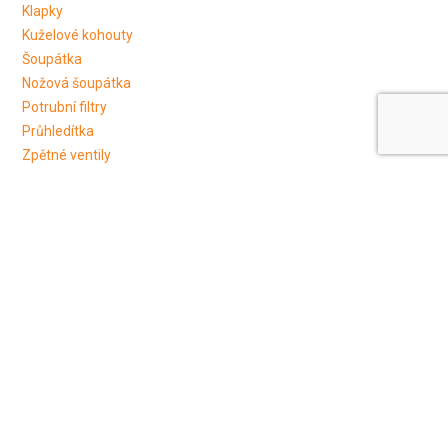
Klapky
Kuželové kohouty
Šoupátka
Nožová šoupátka
Potrubní filtry
Průhledítka
Zpětné ventily
Zpětné klapky
Potrubní komponenty
Příruby
Potrubní redukce a fitinky
Tri-Clamp
Šroubení
PTFE-PFA
Mycí hlavice a trysky
Trysky
Dutý kužel
Plný kužel