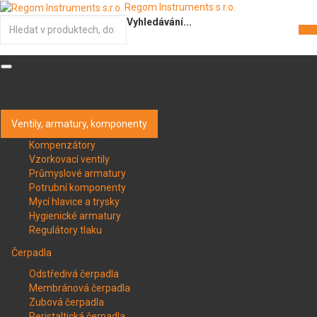
Regom Instruments s.r.o.
Vyhledávání...
Kategorie e-shopu
Ventily, armatury, komponenty
Kompenzátory
Vzorkovací ventily
Průmyslové armatury
Potrubní komponenty
Mycí hlavice a trysky
Hygienické armatury
Regulátory tlaku
Čerpadla
Odstředivá čerpadla
Membránová čerpadla
Zubová čerpadla
Peristaltická čerpadla