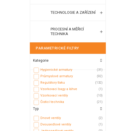
TECHNOLOGIE A ZAŘÍZENÍ
PROCESNÍ A MĚŘICÍ
TECHNIKA
PARAMETRICKÉ FILTRY
Kategorie
Hygienické armatury
(31)
Průmyslové armatury
(92)
Regulátory tlaku
(132)
Vzorkovací bagy a láhve
(1)
Vzorkovací ventily
(10)
Čisticí technika
(21)
Typ
Dnové ventily
(2)
Dvousedlové ventily
(1)
Jednosedlové ventily
(2)