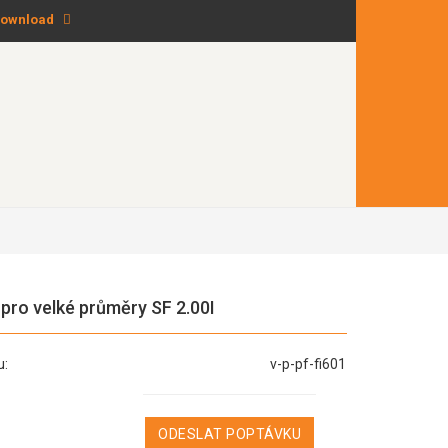
ownload
 pro velké průměry SF 2.00I
u:
v-p-pf-fi601
ODESLAT POPTÁVKU