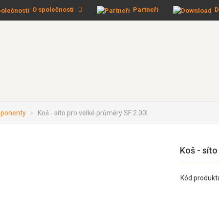
O společnosti
Partneři
D
omponenty
Koš - síto pro velké průměry SF 2.00I
Koš - síto
Kód produkt