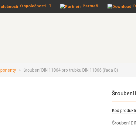
O společnosti
Partneři
D
omponenty
Šroubení DIN 11864 pro trubku DIN 11866 (řada C)
Šroubení 
Kód produkt
Šroubení DI