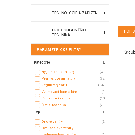
TECHNOLOGIE A ZAŘÍZENÍ
PROCESNÍ A MĚŘICÍ
POPI
TECHNIKA
PARAMETRICKÉ FILTRY
Šroub
Kategorie
Hygienické armatury
(31)
Průmyslové armatury
(92)
Regulátory tlaku
(132)
Vzorkovací bagy a láhve
(1)
Vzorkovací ventily
(10)
Čisticí technika
(21)
Typ
Dnové ventily
(2)
Dvousedlové ventily
(1)
Jednosedlové ventily
(2)