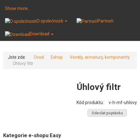
Show more...
O společnosti
Partneři
Download
Jste zde:
Úvod
Eshop
Ventily, armatury, komponenty
Úhlový filtr
Úhlový filtr
Kód produktu:
v-h-mf-uhlovy
Odeslat poptávku
Kategorie e-shopu Easy