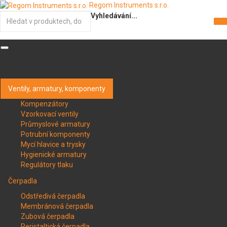
Regom Instruments s.r.o.
Vyhledávání...
Kategorie e-shopu
Ventily, armatury, komponenty
Kompenzátory
Vzorkovací ventily
Průmyslové armatury
Potrubní komponenty
Mycí hlavice a trysky
Hygienické armatury
Regulátory tlaku
Čerpadla
Odstředivá čerpadla
Membránová čerpadla
Zubová čerpadla
Peristaltická čerpadla