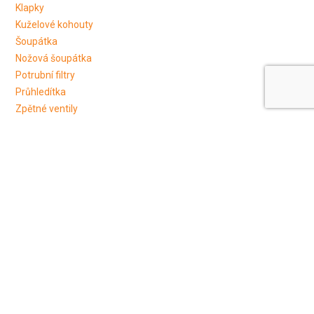
Klapky
Kuželové kohouty
Šoupátka
Nožová šoupátka
Potrubní filtry
Průhledítka
Zpětné ventily
Zpětné klapky
Potrubní komponenty
Příruby
Potrubní redukce a fitinky
Tri-Clamp
Šroubení
PTFE-PFA
Mycí hlavice a trysky
Trysky
Dutý kužel
Plný kužel