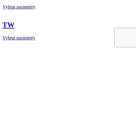
Vybrat parametry
TW
Vybrat parametry
Pojistné ventily
Vybrat parametry
Pojistné ventily Rieger
Vybrat parametry
Dnové ventily
Dnové ventily Krombach