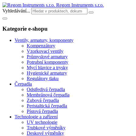
Regom Instruments s.r.o.
Vyhledávání...
Kategorie e-shopu
Ventily, armatury, komponenty
Kompenzátory
Vzorkovací ventily
Průmyslové armatury
Potrubní komponenty
Mycí hlavice a trysky
Hygienické armatury
Regulátory tlaku
Čerpadla
Odstředivá čerpadla
Membránová čerpadla
Zubová čerpadla
Peristaltická čerpadla
Pístová čerpadla
Technologie a zařízení
UV technologie
Trubkové výměníky
Deskové výměníky