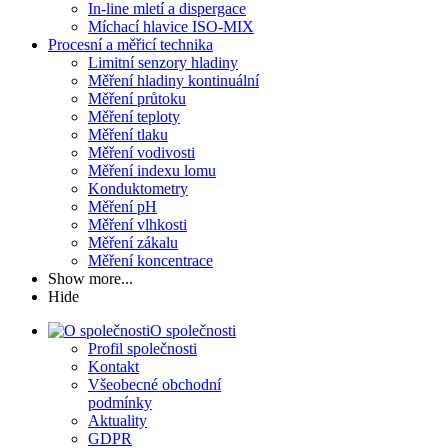
In-line mletí a dispergace
Míchací hlavice ISO-MIX
Procesní a měřicí technika
Limitní senzory hladiny
Měření hladiny kontinuální
Měření průtoku
Měření teploty
Měření tlaku
Měření vodivosti
Měření indexu lomu
Konduktometry
Měření pH
Měření vlhkosti
Měření zákalu
Měření koncentrace
Show more...
Hide
O společnosti
Profil společnosti
Kontakt
Všeobecné obchodní
podmínky
Aktuality
GDPR