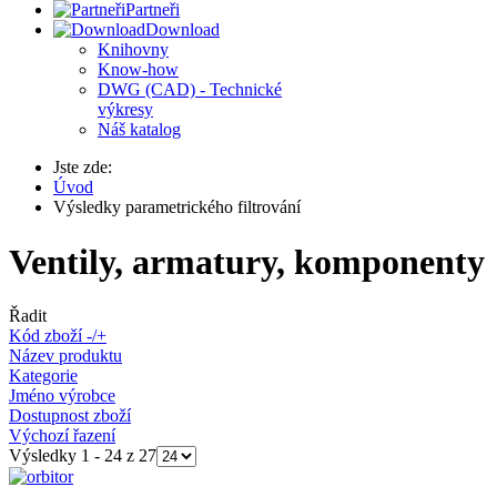
Partneři
Download
Knihovny
Know-how
DWG (CAD) - Technické
výkresy
Náš katalog
Jste zde:
Úvod
Výsledky parametrického filtrování
Ventily, armatury, komponenty
Řadit
Kód zboží -/+
Název produktu
Kategorie
Jméno výrobce
Dostupnost zboží
Výchozí řazení
Výsledky 1 - 24 z 27