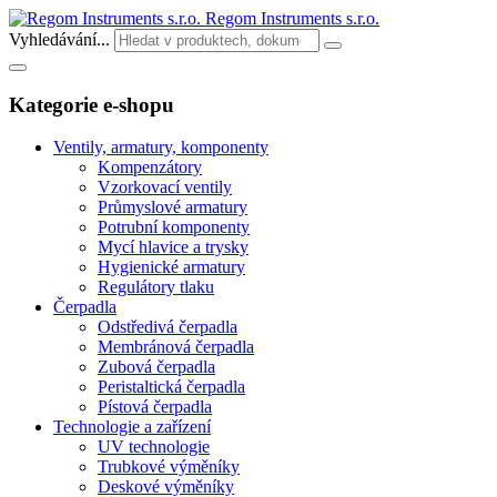
Regom Instruments s.r.o.
Vyhledávání...
Kategorie e-shopu
Ventily, armatury, komponenty
Kompenzátory
Vzorkovací ventily
Průmyslové armatury
Potrubní komponenty
Mycí hlavice a trysky
Hygienické armatury
Regulátory tlaku
Čerpadla
Odstředivá čerpadla
Membránová čerpadla
Zubová čerpadla
Peristaltická čerpadla
Pístová čerpadla
Technologie a zařízení
UV technologie
Trubkové výměníky
Deskové výměníky