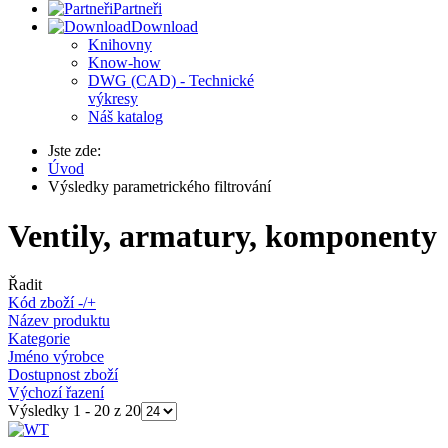
Partneři
Download
Knihovny
Know-how
DWG (CAD) - Technické
výkresy
Náš katalog
Jste zde:
Úvod
Výsledky parametrického filtrování
Ventily, armatury, komponenty
Řadit
Kód zboží -/+
Název produktu
Kategorie
Jméno výrobce
Dostupnost zboží
Výchozí řazení
Výsledky 1 - 20 z 20