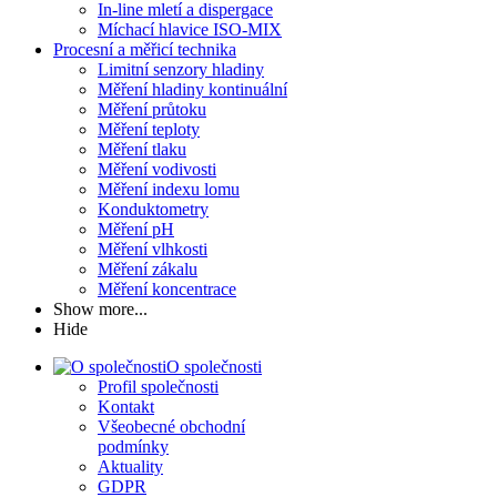
In-line mletí a dispergace
Míchací hlavice ISO-MIX
Procesní a měřicí technika
Limitní senzory hladiny
Měření hladiny kontinuální
Měření průtoku
Měření teploty
Měření tlaku
Měření vodivosti
Měření indexu lomu
Konduktometry
Měření pH
Měření vlhkosti
Měření zákalu
Měření koncentrace
Show more...
Hide
O společnosti
Profil společnosti
Kontakt
Všeobecné obchodní
podmínky
Aktuality
GDPR