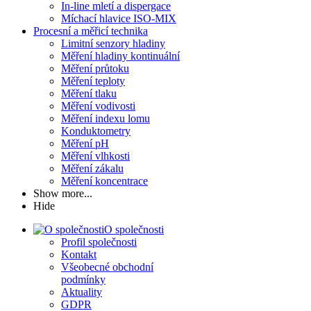
In-line mletí a dispergace
Míchací hlavice ISO-MIX
Procesní a měřicí technika
Limitní senzory hladiny
Měření hladiny kontinuální
Měření průtoku
Měření teploty
Měření tlaku
Měření vodivosti
Měření indexu lomu
Konduktometry
Měření pH
Měření vlhkosti
Měření zákalu
Měření koncentrace
Show more...
Hide
O společnosti
Profil společnosti
Kontakt
Všeobecné obchodní
podmínky
Aktuality
GDPR