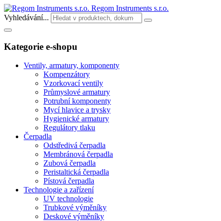
Regom Instruments s.r.o.
Vyhledávání...
Kategorie e-shopu
Ventily, armatury, komponenty
Kompenzátory
Vzorkovací ventily
Průmyslové armatury
Potrubní komponenty
Mycí hlavice a trysky
Hygienické armatury
Regulátory tlaku
Čerpadla
Odstředivá čerpadla
Membránová čerpadla
Zubová čerpadla
Peristaltická čerpadla
Pístová čerpadla
Technologie a zařízení
UV technologie
Trubkové výměníky
Deskové výměníky