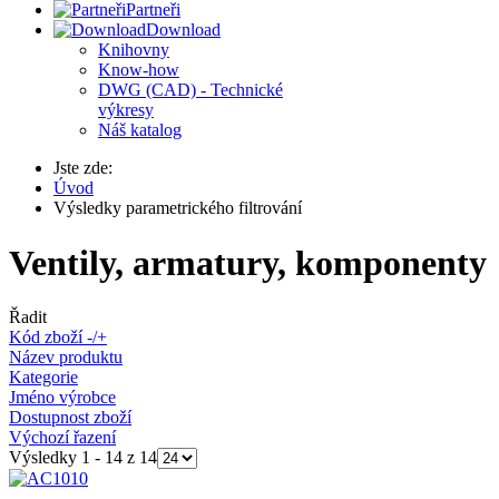
Partneři
Download
Knihovny
Know-how
DWG (CAD) - Technické
výkresy
Náš katalog
Jste zde:
Úvod
Výsledky parametrického filtrování
Ventily, armatury, komponenty
Řadit
Kód zboží -/+
Název produktu
Kategorie
Jméno výrobce
Dostupnost zboží
Výchozí řazení
Výsledky 1 - 14 z 14