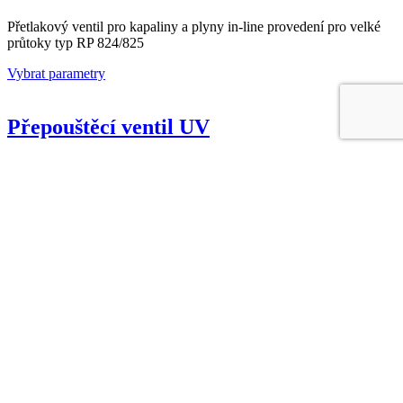
Přetlakový ventil pro kapaliny a plyny in-line provedení pro velké
průtoky typ RP 824/825
Vybrat parametry
Přepouštěcí ventil UV
Přepouštěcí ventil UV
Vybrat parametry
Přetlakový ventil pro kapaliny
Přetlakový ventil pro kapaliny vhodný pro jednoduché regulační
aplikace typ UV 1.2
Vybrat parametry
Přetlakový ventil pro kapaliny a plyny