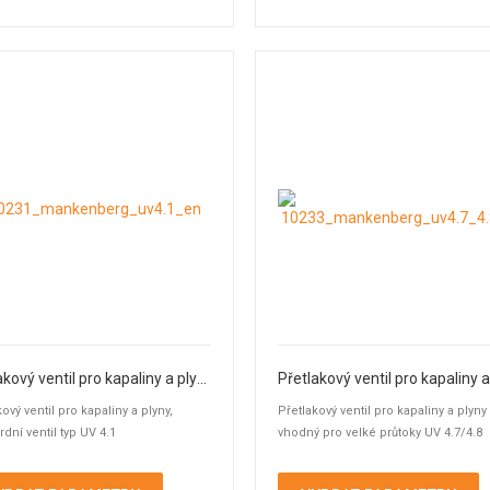
Přetlakový ventil pro kapaliny a plyny Typ UV 4.1
ový ventil pro kapaliny a plyny,
Přetlakový ventil pro kapaliny a plyny
rdní ventil typ UV 4.1
vhodný pro velké průtoky UV 4.7/4.8