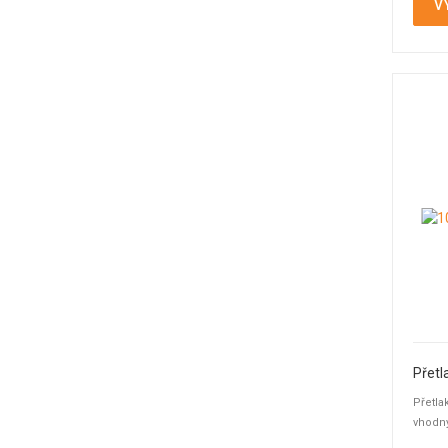
V
Přetl
Přetla
vhodný