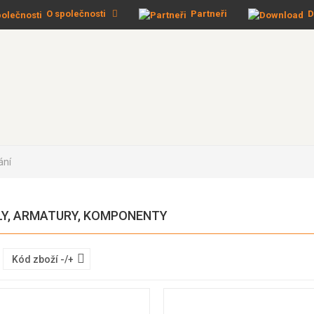
O společnosti
Partneři
D
ání
LY, ARMATURY, KOMPONENTY
Kód zboží -/+