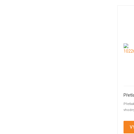
Vakuové ventily
(3)
Vlnovcové ventily
(4)
Výdechové ventily
(1)
Zpětné klapky
(4)
Zpětné ventily
(11)
Šoupátka
(2)
Přetla
vhodný
V