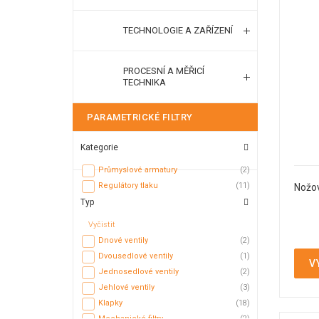
TECHNOLOGIE A ZAŘÍZENÍ
PROCESNÍ A MĚŘICÍ
TECHNIKA
PARAMETRICKÉ FILTRY
Kategorie
Průmyslové armatury
(2)
Regulátory tlaku
(11)
Nožo
Typ
Vyčistit
Dnové ventily
(2)
Dvousedlové ventily
(1)
V
Jednosedlové ventily
(2)
Jehlové ventily
(3)
Klapky
(18)
Mechanické filtry
(2)