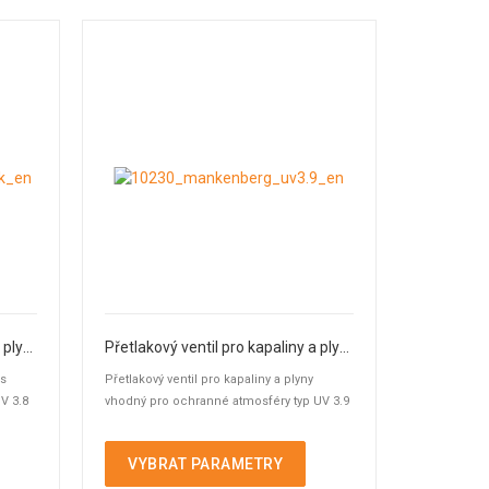
Přetlakový ventil pro kapaliny a plyny
Přetlakový ventil pro kapaliny a plyny Typ UV 3.9
 s
Přetlakový ventil pro kapaliny a plyny
V 3.8
vhodný pro ochranné atmosféry typ UV 3.9
VYBRAT PARAMETRY