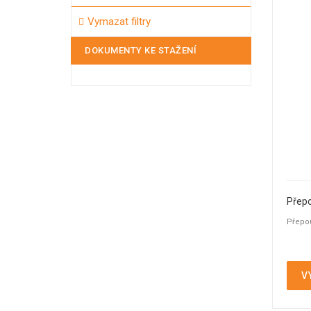
Membránové ventily
(3)
Vymazat filtry
Mycí hlavice
(5)
Mycí koule
(2)
DOKUMENTY KE STAŽENÍ
Nožová šoupátka
(2)
Odvaděče kondenzátu
(5)
Odvzdušňovací ventily
(17)
Plovákové ventily
(11)
Pojistné ventily
(20)
Potrubní filtry
(10)
Průhledítka
(44)
Průrazné disky - průtržné membrány
(12)
Přepouštěcí ventily
(1)
Přepo
Přetlakové a přepouštěcí ventily
(7)
Přepou
Přetlakový ventil
(11)
Redukční ventily
(23)
Regulační ventily
(2)
Sedlové ventily
(10)
V
Tank TOP armatury
(24)
Trysky
(14)