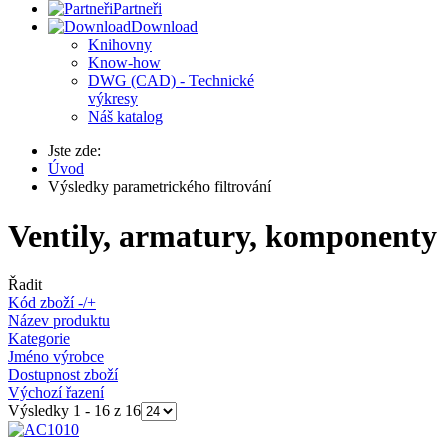
Partneři
Download
Knihovny
Know-how
DWG (CAD) - Technické
výkresy
Náš katalog
Jste zde:
Úvod
Výsledky parametrického filtrování
Ventily, armatury, komponenty
Řadit
Kód zboží -/+
Název produktu
Kategorie
Jméno výrobce
Dostupnost zboží
Výchozí řazení
Výsledky 1 - 16 z 16