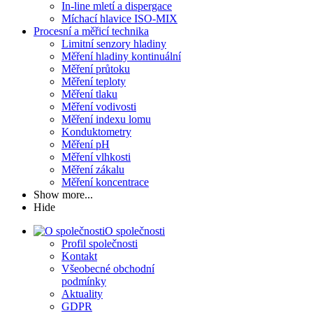
In-line mletí a dispergace
Míchací hlavice ISO-MIX
Procesní a měřicí technika
Limitní senzory hladiny
Měření hladiny kontinuální
Měření průtoku
Měření teploty
Měření tlaku
Měření vodivosti
Měření indexu lomu
Konduktometry
Měření pH
Měření vlhkosti
Měření zákalu
Měření koncentrace
Show more...
Hide
O společnosti
Profil společnosti
Kontakt
Všeobecné obchodní
podmínky
Aktuality
GDPR