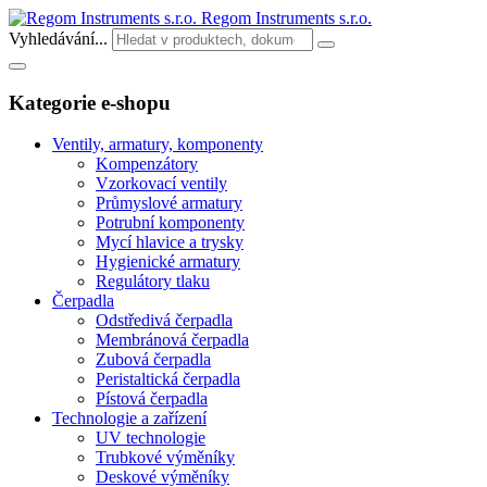
Regom Instruments s.r.o.
Vyhledávání...
Kategorie e-shopu
Ventily, armatury, komponenty
Kompenzátory
Vzorkovací ventily
Průmyslové armatury
Potrubní komponenty
Mycí hlavice a trysky
Hygienické armatury
Regulátory tlaku
Čerpadla
Odstředivá čerpadla
Membránová čerpadla
Zubová čerpadla
Peristaltická čerpadla
Pístová čerpadla
Technologie a zařízení
UV technologie
Trubkové výměníky
Deskové výměníky