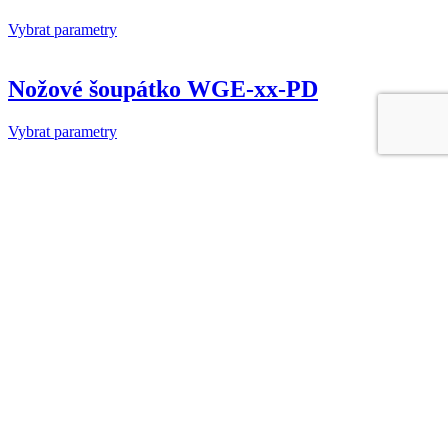
Vybrat parametry
Nožové šoupátko WGE-xx-PD
Vybrat parametry
Přetlakový ventil pro kapaliny a plyny
Přetlakový ventil pro kapaliny a plyny in-line provedení pro velké
průtoky typ RP 824/825
Vybrat parametry
Přepouštěcí ventil UV
Přepouštěcí ventil UV
Vybrat parametry