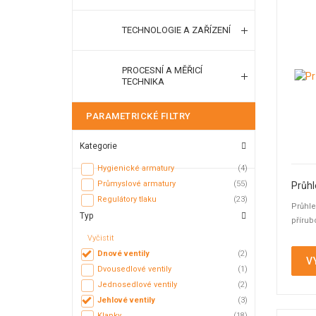
TECHNOLOGIE A ZAŘÍZENÍ
PROCESNÍ A MĚŘICÍ
TECHNIKA
PARAMETRICKÉ FILTRY
Kategorie
Hygienické armatury
(4)
Průmyslové armatury
(55)
Průhl
Regulátory tlaku
(23)
Průhle
Typ
přírub
Vyčistit
Dnové ventily
(2)
V
Dvousedlové ventily
(1)
Jednosedlové ventily
(2)
Jehlové ventily
(3)
Klapky
(18)