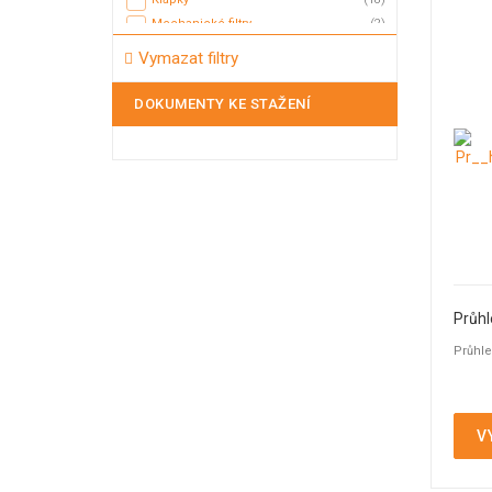
Mechanické filtry
(2)
Membránové ventily
(3)
Vymazat filtry
Mycí hlavice
(5)
Mycí koule
(2)
DOKUMENTY KE STAŽENÍ
Nožová šoupátka
(2)
Odvaděče kondenzátu
(5)
Odvzdušňovací ventily
(17)
Plovákové ventily
(11)
Pojistné ventily
(20)
Potrubní filtry
(10)
Průhledítka
(44)
Průrazné disky - průtržné membrány
(12)
Průhl
Přepouštěcí ventily
(1)
Průhle
Přetlakové a přepouštěcí ventily
(7)
Přetlakový ventil
(11)
Redukční ventily
(23)
Regulační ventily
(2)
V
Sedlové ventily
(10)
Tank TOP armatury
(24)