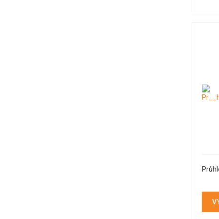
Průhl
V