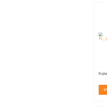
Průhl
V