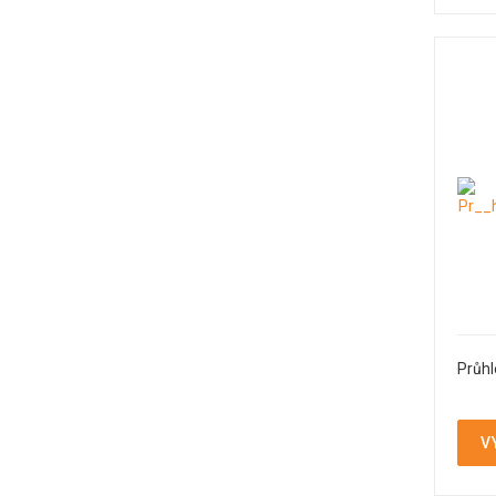
Průhl
V