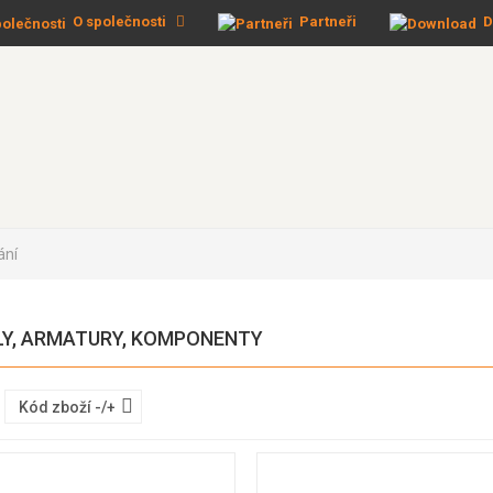
O společnosti
Partneři
D
ání
LY, ARMATURY, KOMPONENTY
Kód zboží -/+