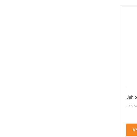
Trysky
(14)
Vakuové ventily
(3)
Vlnovcové ventily
(4)
Výdechové ventily
(1)
Zpětné klapky
(4)
Zpětné ventily
(11)
Šoupátka
(2)
Jehlo
Jehlov
V