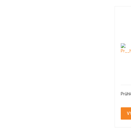
Průhl
V