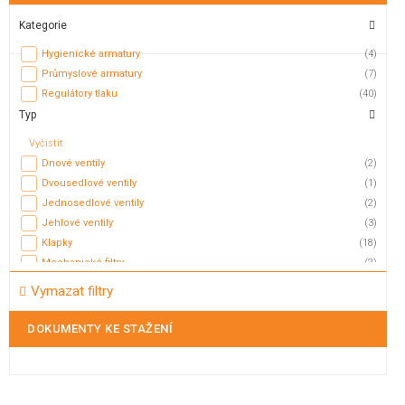
Kategorie
Hygienické armatury
(4)
Průmyslové armatury
(7)
Regulátory tlaku
(40)
Typ
Vyčistit
Dnové ventily
(2)
Dvousedlové ventily
(1)
Jednosedlové ventily
(2)
Jehlové ventily
(3)
Klapky
(18)
Mechanické filtry
(2)
Membránové ventily
(3)
Vymazat filtry
Mycí hlavice
(5)
Mycí koule
(2)
DOKUMENTY KE STAŽENÍ
Nožová šoupátka
(2)
Odvaděče kondenzátu
(5)
Odvzdušňovací ventily
(17)
Plovákové ventily
(11)