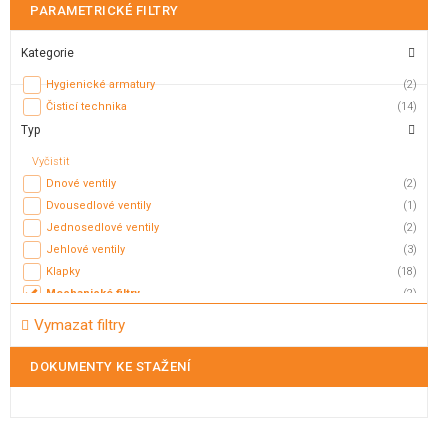
PARAMETRICKÉ FILTRY
Kategorie
Hygienické armatury
(2)
Čisticí technika
(14)
Typ
Vyčistit
Dnové ventily
(2)
Dvousedlové ventily
(1)
Jednosedlové ventily
(2)
Jehlové ventily
(3)
Klapky
(18)
Mechanické filtry
(2)
Membránové ventily
(3)
Vymazat filtry
Mycí hlavice
(5)
Mycí koule
(2)
DOKUMENTY KE STAŽENÍ
Nožová šoupátka
(2)
Odvaděče kondenzátu
(5)
Odvzdušňovací ventily
(17)
Plovákové ventily
(11)